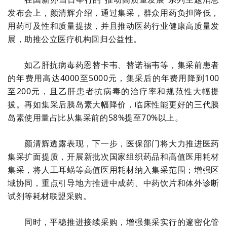
发布会上，颜清辉介绍，通过集采，群众用药负担降低，
用药可及性和质量提拔，并且推动医药行业健康高质量发
展，助推公立医疗机构回归公益性。
如乙肝抗病毒药恩替卡韦、替诺福韦等，集采前患者
的年费用高达4000至5000元，集采后的年费用降到100
至200元，且乙肝患者抗病毒的治疗率和规范性大幅提
拔。再如集采后胰岛素大幅降价，临床性能更好的三代胰
岛素使用量占比从集采前的58%提至70%以上。
颜清辉透露表现，下一步，医保部门将大力推进医药
集采扩面提质，开展新批次国家组织药品和高值医用耗材
集采，将人工耳蜗等高值医用耗材纳入集采范围；增强区
域协同，重点引导地方推进中成药、中药饮片和体外诊断
试剂等耗材联盟采购。
同时，平稳推进接续采购，增强集采实行的邃密化管