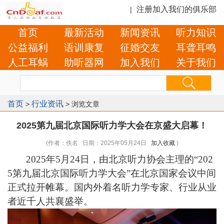
注册加入我们的俱乐部
|
首页
最新活动
新闻资讯
听力知识
公益福利
语训康复
征婚交友
耳聋耳鸣
人工耳蜗
助听器网
加入我们
关于我们
首页
行业资讯
>
> 浏览文章
2025第九届北京国际听力学大会在京盛大启幕！
(作者：佚名 日期：2025年05月24日
加入收藏
)
2025
年
5
月
24
日，由北京听力协会主理的
“202
5
第九届北京国际听力学大会
”
在北京国家会议中间
正式拉开帷幕。国内外着名听力学专家、行业从业
者
近千人共
襄盛举。