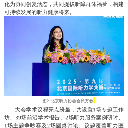
化为协同创复活态，共同提拔听障群体福祉，构建
可持续发展的听力健康将来
。
图2 北京听力协会会长万敏
大会学术议程亮点纷呈，共设置
1
场专题工作
坊、
39
场前沿学术报告、
2
场听力服务案例研讨、
1
场主题争吵赛及
2
场圆桌讨论。议题覆盖听力医