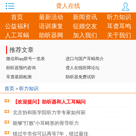
聋人在线
首页
最新活动
新闻资讯
听力知识
公益福利
语训康复
征婚交友
耳聋耳鸣
人工耳蜗
助听器网
加入我们
关于我们
推荐文章
微信和qq群号一览表
进口与国产耳蜗简介
助听器预约咨询
聋人在线听障论坛
耳聋基因检测
助听器免费试听
首页
听力知识
>
【欢迎提问】助听器和人工耳蜗问
北京协和医学院听力学专家如何获
能够“打败”小耳畸形的骨导听力
错过牛市你可以再等7年，错过最佳