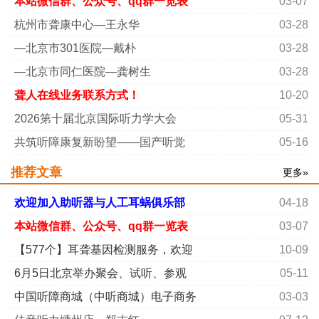
本站微信群、公众号、qq群一览表
03-07
杭州市聋康中心—王永华
03-28
—北京市301医院—戴朴
03-28
—北京市同仁医院—龚树生
03-28
聋人在线业务联系方式！
10-20
​2026第十届北京国际听力学大会
05-31
共筑听障康复新盼望——国产听觉
05-16
推荐文章
更多»
欢迎加入助听器与人工耳蜗俱乐部
04-18
本站微信群、公众号、qq群一览表
03-07
【577个】耳聋基因检测服务，欢迎
10-09
6月5日北京举办聚会、试听、参观
05-11
中国听障商城（中听商城）电子商务
03-03