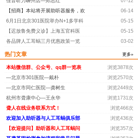
佳音听力嵊州店—郑志红
07-12
【招商】本站将开展助听器服务，欢
06-14
6月1日北京301医院举办N+1多学科
05-15
【迟放鲁免费义诊】上海五官科医
05-15
各品牌人工耳蜗三月优惠政策一览
03-02
热门文章
更多»
本站微信群、公众号、qq群一览表
浏览3878次
—北京市301医院—戴朴
浏览2570次
—北京市同仁医院—龚树生
浏览2449次
杭州市聋康中心—王永华
浏览1731次
聋人在线业务联系方式！
浏览466次
欢迎加入助听器与人工耳蜗俱乐部
浏览436次
【欢迎提问】助听器和人工耳蜗问
浏览357次