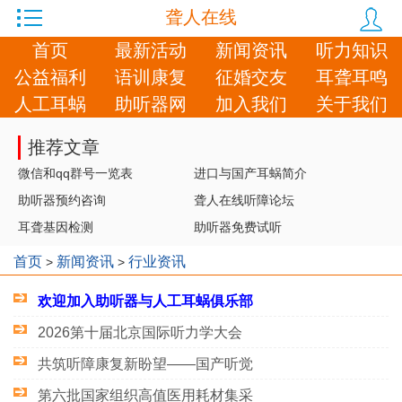
聋人在线
首页
最新活动
新闻资讯
听力知识
公益福利
语训康复
征婚交友
耳聋耳鸣
人工耳蜗
助听器网
加入我们
关于我们
推荐文章
微信和qq群号一览表
进口与国产耳蜗简介
助听器预约咨询
聋人在线听障论坛
耳聋基因检测
助听器免费试听
首页
新闻资讯
行业资讯
>
>
欢迎加入助听器与人工耳蜗俱乐部
​2026第十届北京国际听力学大会
共筑听障康复新盼望——国产听觉
第六批国家组织高值医用耗材集采