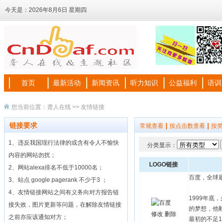
今天是：
2026年8月6日 星期四
首页
最新活动
新闻资讯
听力知识
公益福利
语训
您当前位置：
聋人在线
>> 友情链接
链接要求
|
|
常规查看
按点击数查看
按
1、违反我国现行法律的或含有令人不愉快
分类显示：
内容的网站勿扰；
LOGO链接
2、网站alexa排名不低于10000名；
百度，全球
3、站点 google pagerank 不少于3 ；
4、友情链接网站之间有义务向对方报告链
1999年
接失效，图片更新等问题，在解除友情链接
的梦想，他
修改
删除
之前亦应该通知对方；
最初的不足